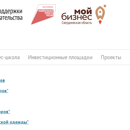
ес-школа
Инвестиционные площадки
Проекты
мов
ров"
оров"
ской одежды"