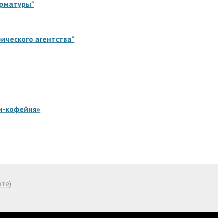
арматуры"
ического агентства"
и-кофейня»
рте
)