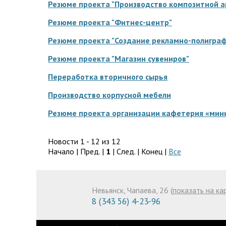
Резюме проекта "Производство композитной 
Резюме проекта "Фитнес-центр"
Резюме проекта "Создание рекламно-полиграф
Резюме проекта "Магазин сувениров"
Переработка вторичного сырья
Производство корпусной мебели
Резюме проекта организации кафетерия «мин
Новости 1 - 12 из 12
Начало | Пред. |
1
| След. | Конец
|
Все
Невьянск, Чапаева, 26 (
показать на ка
8 (343 56) 4-23-96