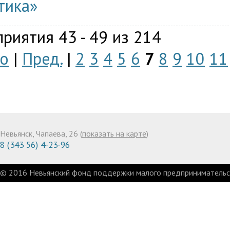
тика»
риятия 43 - 49 из 214
о
|
Пред.
|
2
3
4
5
6
7
8
9
10
11
Невьянск, Чапаева, 26 (
показать на карте
)
8 (343 56) 4-23-96
© 2016 Невьянский фонд поддержки малого предпринимательст