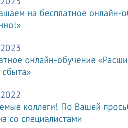
.2023
ашаем на бесплатное онлайн-о
нно!»
.2023
атное онлайн-обучение «Расши
 сбыта»
.2022
емые коллеги! По Вашей прось
ча со специалистами