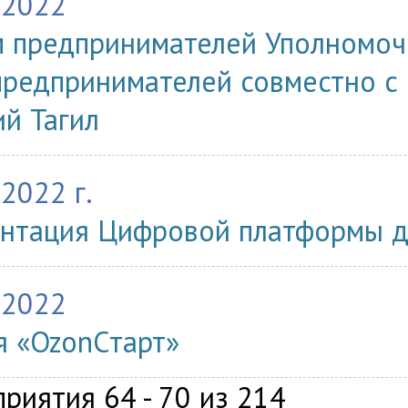
.2022
 предпринимателей Уполномоч
предпринимателей совместно с 
й Тагил
.2022 г.
нтация Цифровой платформы д
.2022
я «OzonCтарт»
риятия 64 - 70 из 214