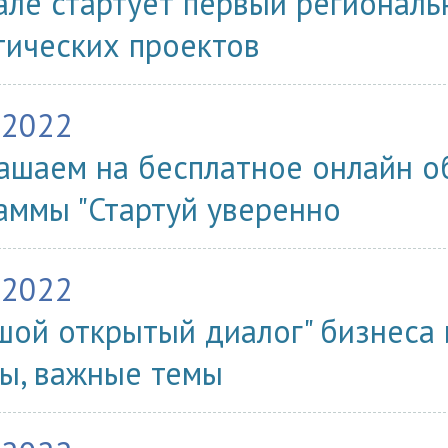
але стартует первый региональ
тических проектов
.2022
ашаем на бесплатное онлайн об
аммы "Стартуй уверенно
.2022
шой открытый диалог" бизнеса 
ы, важные темы