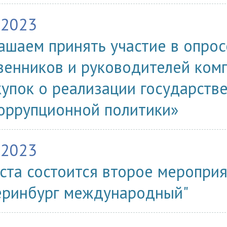
.2023
ашаем принять участие в опро
венников и руководителей комп
купок о реализации государств
оррупционной политики»
.2023
уста состоится второе меропри
еринбург международный"