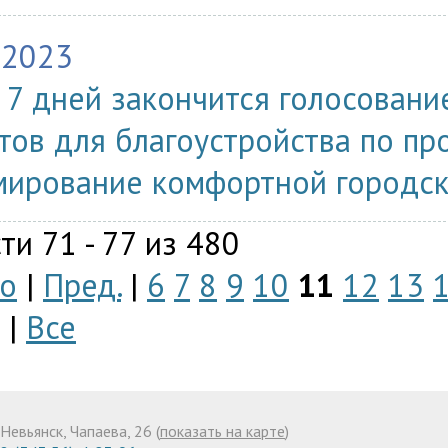
.2023
 7 дней закончится голосовани
тов для благоустройства по пр
ирование комфортной городск
ти 71 - 77 из 480
о
|
Пред.
|
6
7
8
9
10
11
12
13
|
Все
Невьянск, Чапаева, 26 (
показать на карте
)