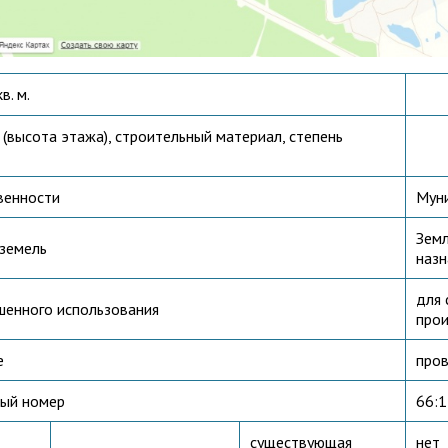
в. м.
(высота этажа), строительный материал, степень
венности
Мун
Земл
 земель
назн
для 
шенного использования
про
е
про
ый номер
66:
существующая
нет