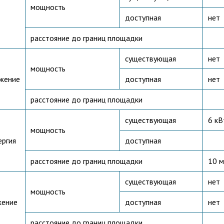
мощность
доступная
нет
расстояние до границ площадки
существующая
нет
мощность
жение
доступная
нет
расстояние до границ площадки
существующая
6 кВ
мощность
ергия
доступная
расстояние до границ площадки
10 м
существующая
нет
мощность
жение
доступная
нет
расстояние до границ площадки