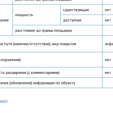
существующая
нет
мощность
дение
доступная
нет
расстояние до границ площадки
е пути (наличие/отсутствие), вид покрытия
асфа
сооружения)
нет
ть расширения (с комментариями)
нет
сения (обновления) информации по объекту
писку