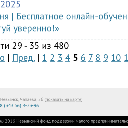
.2025
ня | Бесплатное онлайн-обучен
туй уверенно!»
ти 29 - 35 из 480
о
|
Пред.
|
1
2
3
4
5
6
7
8
9
10
Невьянск, Чапаева, 26 (
показать на карте
)
8 (343 56) 4-23-96
© 2016 Невьянский фонд поддержки малого предпринимательст